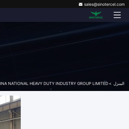
86-13210598479
دردشة