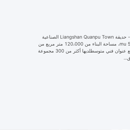
شركة SINOTERCEL ((CNHI) ، مصنع إنتاج المقطورات التابع لها يقع في قاعدة إنتاج المركبات الخاصة في الصين - حديقة Liangshan Quanpu Town الصناعية
،بالقرب من الطريق الوطني 220 وسكة حديد بكين - كولون، وسائل النقل المريحة. الشركة لديها مساحة تزيد عن 500 mu، مساحة البناء من 120،000 متر مربع من
ورشة عمل الإنتاج الحديثة، المصنع. الشركة لديها أكثر من 1000 موظف،بما في ذلك 58 مع عنوان فني كبير و 136 مع عنوان فني متوسطلديها أكثر من 300 مجموعة