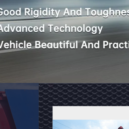
ثلاث
محاور