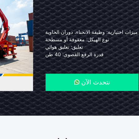
مقطورة
التلسكوبي
40t
البعد: 12500x2300x1450 ملم
ميزات اختيارية: وظيفة الانحناء، دوران الحاوية
قدرة التحميل: 30-60 طن
نوع الهيكل: معقوفة أو مسطحة
sidelifter
الكلمات الرئيسية: مقطورة شاحنة السياج
تعليق: تعليق هوائي
قفل التواء الحاوية
مع
النوع: نصف مقطورة
قدرة الرفع القصوى: 40 طن
تعليق
الهواء
نتحدث الآن