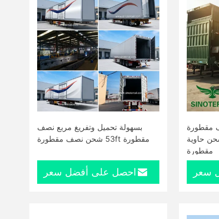
صف مقطورة
بسهولة تحميل وتفريغ مربع نصف
 طن 40ft شحن حاوية
مقطورة 53ft شحن نصف مقطورة
مقطورة
 سعر
احصل على أفضل سعر