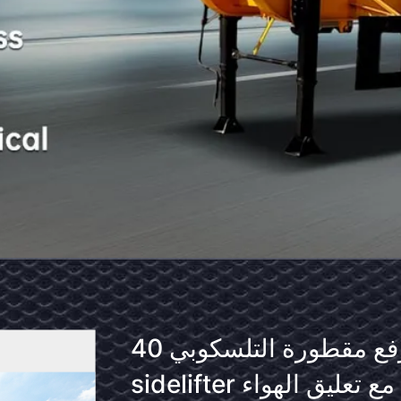
53 قاطرة نصف شحن 30000kg
آلية
ميكانيكي / تعليق الهواء
رفع