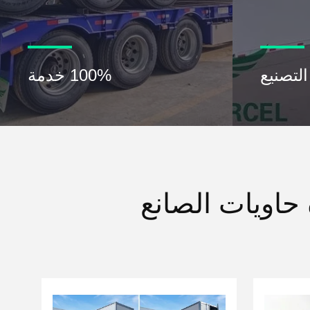
التصنيع
100% خدمة
اويات الصانع