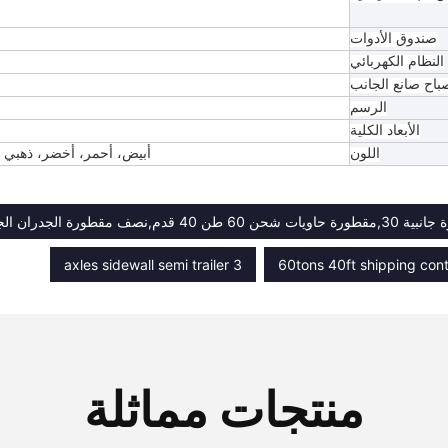
صندوق الأدوات
النظام الكهربائي
باح صانع الجانب
الرسم
الأبعاد الكلية
اللون
أبيض، أحمر، أخضر، ذهبي 
 مقطورة الجدران الجانبية لثلاث محاور
3 axles sidewall semi trailer
60tons 40ft shipping conta
منتجات مماثلة