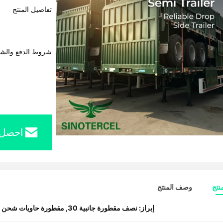
تفاصيل المنتج
شروط الدفع والش
احصل 
نتج
وصف المنتج
إبراز:
نصف مقطورة جانبية 30
,
مقطورة حاويات شحن 60 طن 40 قدم