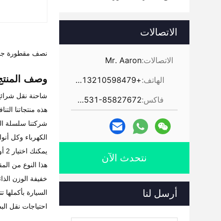
الاتصالات
نصف مقطورة جان
الاتصالات:
Mr. Aaron
وصف المنتج
الهاتف:
+86-13210598479
شاحنة نقل شرائح النقل 3 محور 0
فاكس:
86-531-85827672
هذه منتجاتنا التن
شركتنا سلسلة الش
الكهرباء وكل أنو
يمكنك اختيار 2 أو 3 محاور، والتي يمكن أن تحمل 20-70 طن.
نتحدث الآن
هذا النوع من ال
خفيفة الوزن الذات
أرسل لنا
السيارة بأكملها 
احتياجات نقل الب