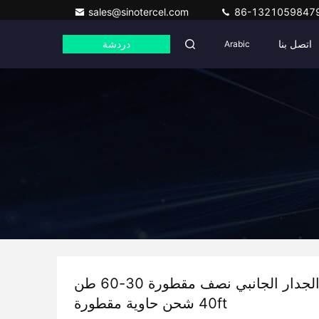
sales@sinotercel.com
86-1321059847
اتصل بنا
Arabic
دردشة
3 محاور الجدار الجانبي نصف مقطورة 30-60 طن
40ft شحن حاوية مقطورة