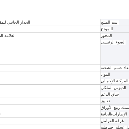
اسم المنتج
الجدار الجانبي للمقطورة 3 محاور 30-
النموذج
المحور
العلامة التجارية UWA، 16
الضوء الرئيسي
بعاد جسم الشحنة
المواد
لمركبة الإجمالي
الدبوس الملكي
ساق الدعم
تعليق
مك ربيع الأوراق
الإطارات/الحافة
00
غرفة الفرامل
 عجلة احتياطية