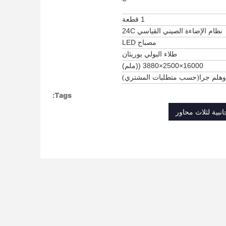
1 قطعة
نظام الإضاءة الصيني القياسي 24C
مصباح LED
طلاء البولي يوريثان
16000×2500×3880 ((ملم)
وهلم جرا
حسب متطلبات المشتري
)
(
Tags: