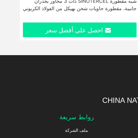
شبه مقطورة SINOTERCEL ذات 3 محاور بجدران
نقل 
جانبية، مقطورة حاويات شحن بهيكل من الفولاذ الكربوني
20 طن-60 طن
أو الفولاذ المنغنيز
احصل على أفضل سعر
CHINA NA
روابط سريعة
ملف الشركة