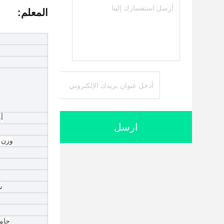
المعلم:
أ
ارسل
وزن ا
س
حامل