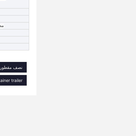
مص
نصف مقطورة جانبية 30,مقطورة حاويات شحن 60 طن 40 قدم,نصف
iner trailer