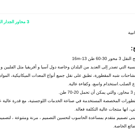
3 محاور الجدار الجانبي نصف مقطورة 30-60 طن 40ft شحن حاوية مقطورة
بية
:
3-60 طن 13-16m
افسية التي تصدر إلى العديد من البلدان وخاصة دول آسيا و أفريقيا مثل الفلبين و في
احنات شبه المقطورة، تطبق على نقل جميع أنواع المعدات الميكانيكية، المواد
اع الصلب.استخدام واسع، وكفاءة عالية.
مقطورات المخصصة المستخدمة في صناعة الخدمات اللوجستية، مع قدرة عالية ع
ي، انها منتجات عالية التكلفة فعالة.
تتبنى تصميم متقدم بمساعدة الحاسوب لتحسين التصميم ، مرنة ومتنوعة ، لتصمي
ضائع الخاصة.