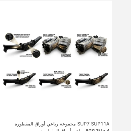
OEM 3.5 بوصة العجلة الخامسة مقطورة قطع غيار 6T
SUP7 SUP11A مجموعة رباعي أوراق المقطورة
60Si2Mn 4 رباعي أوراق المقطورة