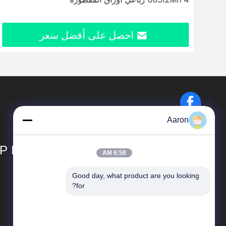
احصل على أفضل سعر
Aaron
P LIMITED
6:58 AM
Good day, what product are you looking 
المنتجات
for?
قلابة نصف مقطورة
نصف مقطورة حاويات