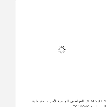
OEM 28T 4 العواصف الورقية لأجزاء احتياطية
13 طن FUWA محور المقطورة قوة عالية ومظهر مريح
للمقطورة TS16949