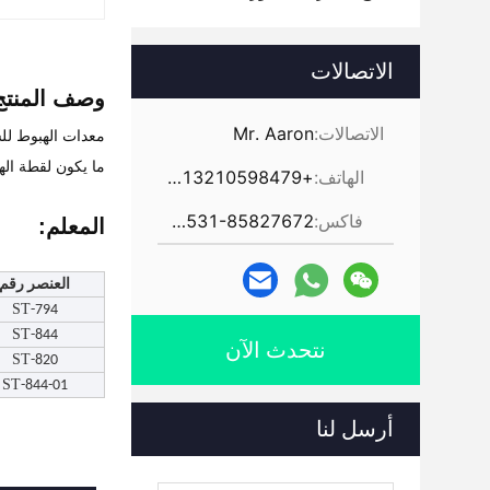
الاتصالات
وصف المنتج
الاتصالات:
Mr. Aaron
معدات الهبوط للش
ما يكون لقطة الهبوط المستخدمة عادة ما تبلغ حو
الهاتف:
+86-13210598479
فاكس:
86-531-85827672
المعلم:
العنصر رقم
ST
-794
ST
-844
نتحدث الآن
ST
-820
ST
-844-01
أرسل لنا