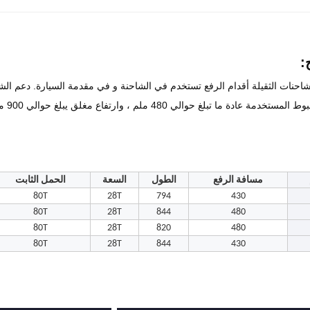
:
احنات الثقيلة أقدام الرفع تستخدم في الشاحنة و في مقدمة السيارة. دعم ال
الي 480 ملم ، وارتفاع مغلق يبلغ حوالي 900 ملم ، وحمل اسمي يبلغ 28 طنا ، وحمل ثابت يبلغ 80 طنا.
مسافة الرفع
الطول
السعة
الحمل الثابت
80T
28T
794
430
80T
28T
844
480
80T
28T
820
480
80T
28T
844
430