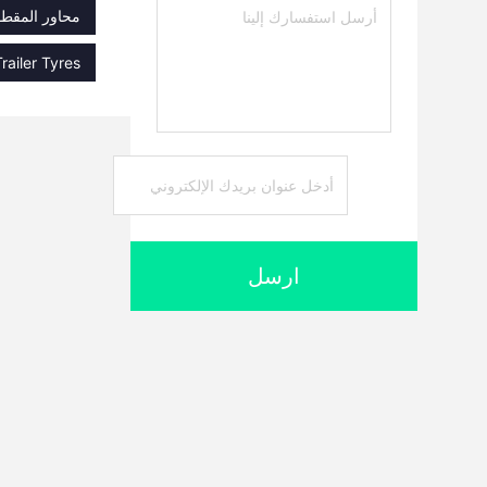
محاور المقطو
Trailer Tyres
ارسل