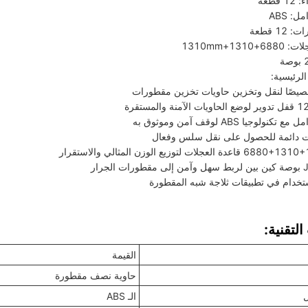
 قطعة
: ABS
12 قطعة
1310+1310mm
لرئيسية:
صًا لنقل وتخزين حاويات تخزين مقطورات
نولوجيا ABS لوقف آمن وموثوق به
لعجلات لتوزيع الوزن المثالي والاستقرار
الجرار
استخدام في تطبيقات ثلاجة شبه المقطورة
لتقنية:
القيمة
حاوية نصف مقطورة
ل
الـ ABS