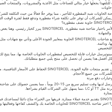
لة للتلفهذا يجعلها خيار مثالي للصناعات مثل الأغذية والمشروبات، والمنتجات الص
حاويات
ة الحاويات شبه المقطورة للتأجير ، مما يوفر حلًا فعالًا من حيث التكلفة للشركات
ة,يمكن للشركات أن توفر على تكلفة شراء مقطورة وتدفع فقط لفترة الوقت التي
نة شبه مقطورة، SINOTERCEL يبرز كخيار رئيسي. وهنا بعض الأسباب التي تجعل:
 والشهادة
ا، ودائمة.
 للتخصيص
نوتيرسل خيارات قابلة للتخصيص لمقطورات الحاويات الخاصة بها، مما يتيح لك 
كل أفضل.هذا يضمن أن تحصل على منتج يلبي جميع متطلباتك.
على الرغم من تقديم منتجات عالية الجودة، SINOTERCEL
للشركات من جميع الأحجام.
خيارات دفع مرنة
شركة سينوتيرسل لديها وقت تسليم سريع من 15-20 يوماً ، 
لى الشركات القيام بشراءها.
متازة
 الخاصة بك واكتشف كفاءتها وفعاليتها وموثوقيتها بنفسك!