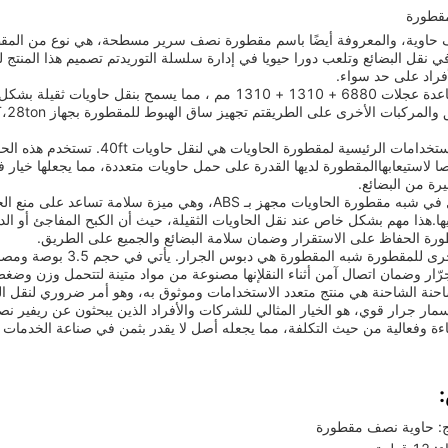
قطورة
ي نقل البضائع وتلعب دورا حيويا في إدارة سلسلة التوريدتم تصميم هذا المنتج لت
فراد على حد سواء.
يحتوي على قاعدة عجلات 6880 + 1310 + 1310 مم ، مما يسمح
واحدة من الاستخدامات الرئيسية لمق
استيعابهاالمقطورة لديها القدرة على حمل حاويات متعددة، مما يجعلها خيار ف
رة من البضائع.
نظام الفرامل في شبه مقطورة الحاويات مجهز بـ ABS، وهي م
ورة الحفاظ على الاستقرار وضمان سلامة البضائع والجميع على الطريق.
رّار وضمان اتصال آمن أثناء النقلإنها مصنوعة من مواد متينة لتتحمل وزن وضغ
ABS ومسمار جرار قوي، هو الخيار المثالي للشركات والأفراد الذين يبحثون عن ري
اءة وفعالية من حيث التكلفة، مما يجعله أصل لا يقدر بثمن في صناعة الخدمات 
ج: حاوية نصف مقطورة