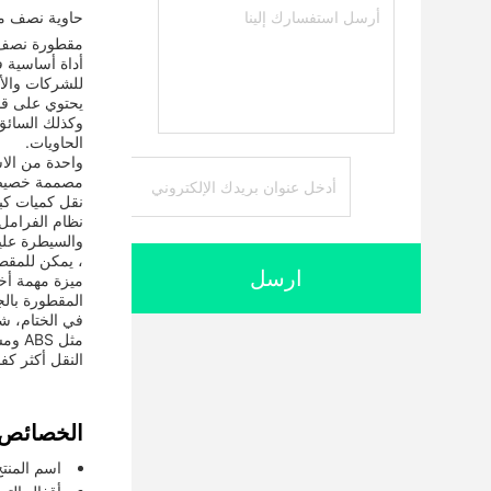
حاوية نصف م
أداة أساسية ف
للشركات والأ
الحاويات.
مصممة خصيصا ل
نقل كميات كبي
، يمكن للمقط
ارسل
المقطورة بالج
مثل 
النقل أكثر كف
الخصائص:
اسم المنت