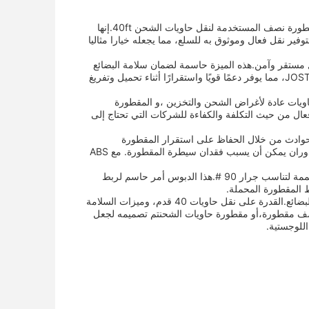
مقطورة نصف حاوية، والمعروفة أيضًا باسم مقطورة نصف سرير مسطحة، هي نوع من المقطورة نصف المستخدمة لنقل حاويات الشحن 40ft.إنها
وفير نقل فعال وموثوق به للسلع، مما يجعله خيارا مثاليا
 بنقل حاويات ثقيلة بشكل مستقر وآمن.هذه الميزة حاسمة لضمان سلامة البضائع
وكذلك السائق والمركبات الأخرى على الطريقتم تجهيز ساق الهبوط للمقطورة بجهاز JOST،28ton، مما يوفر دعمًا قويًا واستقرارًا أثناء تحميل وتفريغ
طورة الحاويات هي لنقل حاويات 40ft. تستخدم هذه الحاويات عادة لأغراض الشحن والتخزين ،و المقطورة
عال من حيث التكلفة والكفاءة للشركات التي تحتاج إلى
يزة سلامة تساعد على منع الحوادث من خلال الحفاظ على استقرار المقطورة
والسيطرة عليها.هذا مهم بشكل خاص عند نقل الحاويات الثقيلة، حيث أن الكبح المفاجئ أو الدوران يمكن أن يسبب فقدان سيطرة المقطورة. مع ABS
ميزة مهمة أخرى للمقطورة شبه المقطورة هي دبوس الجرار. يأتي في حجم 3.5 بوصة ومصممة لتناسب جرار 90 #.هذا الدبوس أمر حاسم لربط
ط المقطورة المحملة.
في الختام، شاحنة الشاحنة هي منتج متعدد الاستخدامات وموثوق به، وهو أمر ضروري لنقل البضائع.القدرة على نقل حاويات 40 قدم، وميزات السلامة
فير نصف مقطورة،أو مقطورة حاويات الشحنتم تصميمه لجعل
اللوجستية.