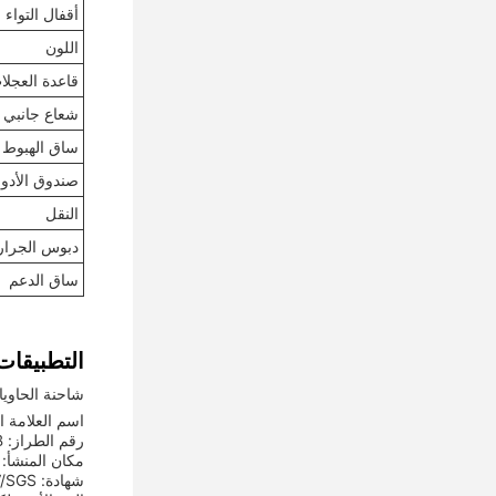
أقفال التواء
اللون
قاعدة العجلا
شعاع جانبي
ساق الهبوط
صندوق الأدو
النقل
دبوس الجرار
ساق الدعم
التطبيقات
شاحنة الحاويا
اسم العلامة التجارية
رقم الطراز: LML9400TPB
مكان المنشأ: 
شهادة: 3C/ISO/BV/SGS