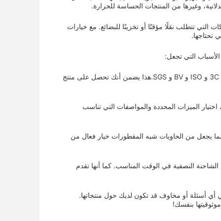
يدلانية، وغيرها من المنتجات الحساسة للحرارة.
 التي تتطلب نقلًا مؤقتًا أو تخزينًا للبضائع. مع خيارات
 تحتاجها.
يتم تصنيع جميع شاحنات SINOTERCEL الحاوية بمعايير الجودة الأعلى وتأتي مع شهادات مثل 3C و ISO و BV و SGS.هذا يضمن أنك تحصل على منتج
اختيار الميزات المحددة والمواصفات التي تناسب
 الحفاظ على الأسعار التنافسية، مما يجعل من الحاويات شبه المقطورات خيار فعال من
مما يضمن حصولك على شاحنة الشاحنة النصفية في الوقت المناسب. كما أنها تقدم