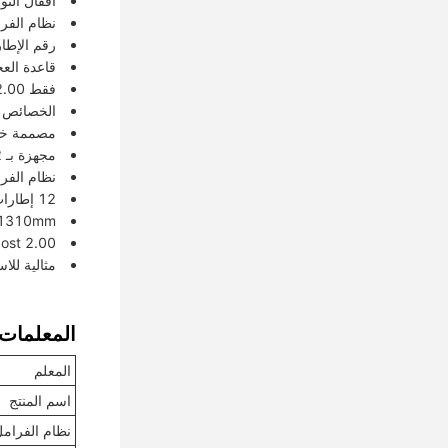
أقفال التواء: 12
نظام الفرامل
رقم الإطارات: 
قاعدة العجلات: 6880+
فقط 2.00 بوصة
الخصائص ا
مصممة خصي
مجهزة بـ 12 قفل تدوير لوضع الحاويات الآمنة والمستقرة
نظام الفرامل مع تك
12 إطارات دائمة للحصول على نقل سلس وفعال
6880+1310+1310mm قاعدة ا
Jost 2.00 بوصة كين بين لربط سهل وآمن إلى مقطورات 
مثالية لل
المعلمات ا
المعلم
اسم المنتج
نظام الفرام