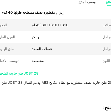
نتج
وصف المنتج
إبراز:
مقطورة نصف مسطحة طولها 40 قدم
,
عجلات:
6880+1310+1310ملم
المحو
فرامل:
وابكو
الوزن الفار
فرامل:
عضلات المعدة
ساق الهبو
اللون:
مخصصة
تويست الأقفا
JOST 28 طن حاوية الشحن نصف مقطورة 40ft نصف مقطورة مسطحة مع مكابح ABS
تج: