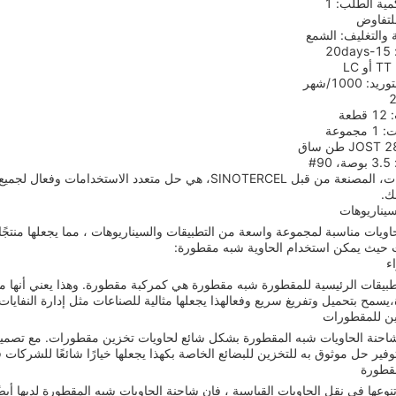
مية الطلب: 1
للتفاوض
ة والتغليف: الشمع
2
L
 1000/شهر
عة
موعة
#
شاحنة الحاويات، المصنعة من قبل SINOTERCEL، هي حل متعدد ال
ك.
سيناريوهات
اويات مناسبة لمجموعة واسعة من التطبيقات والسيناريوهات ، مما يجعلها منتجًا 
ت حيث يمكن استخدام الحاوية شبه مقطورة:
ء
طبيقات الرئيسية للمقطورة شبه مقطورة هي كمركبة مقطورة. وهذا يعني أنها مص
سمح بتحميل وتفريغ سريع وفعالهذا يجعلها مثالية للصناعات مثل إدارة النفايات
ين للمقطورات
احنة الحاويات شبه المقطورة بشكل شائع لحاويات تخزين مقطورات. مع تصميمها 
وفير حل موثوق به للتخزين للبضائع الخاصة بكهذا يجعلها خيارًا شائعًا للشركا
قطورة
تنوعها في نقل الحاويات القياسية ، فإن شاحنة الحاويات شبه المقطورة لديها أيضً