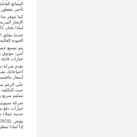
البضائع القاب
تأجير مقطور 
كما تتوفر شاحن
الإيجار المرن
لماذا تختار SINOTERCEL حاوية نصف مقطورة؟
عندما يتعلق الأمر باختيار شاح
الجودة العالية
آمن، موثوق به
خيارات قابلة
تقدم شركة سي
احتياجاتك بش
أسعار تنافسية
حيث التكلفة 
تسليم سريع و
خيارات دفع مرنة مثل TT أو LC ،مما يسهل ع
خدمة عملاء م
تفتخر SINOTERCEL بتقديم خدمة عملاء ممتازة. فريقها من الخبراء متاح دائمًا لمساعدتك في أي أسئلة أو مخاوف قد تكون لديك حول منتجاتها.
إذاً لماذا تنتظر؟ اختر شاحنة SINOTERCEL للحاويات