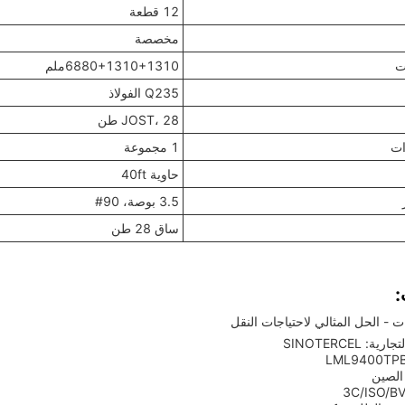
12 قطعة
مخصصة
ت
6880+1310+1310ملم
Q235 الفولاذ
JOST، 28 طن
ات
1 مجموعة
حاوية 40ft
3.5 بوصة، 90#
ساق 28 طن
:
ت - الحل المثالي لاحتياجات النقل
: SINOTERCEL
الصين