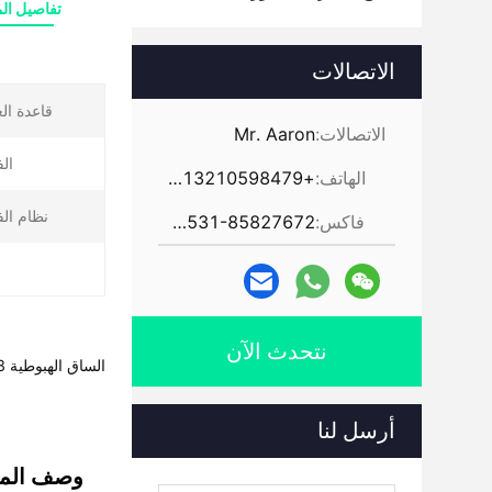
تفاصيل الم
الاتصالات
قاعدة ال
الاتصالات:
Mr. Aaron
ال
الهاتف:
+86-13210598479
نظام ال
فاكس:
86-531-85827672
نتحدث الآن
الساق الهبوطية 28 طن حاوية نصف مقطورة مع نظام مكابح ABS ودعم الساق JOST 28 طن
أرسل لنا
وصف المن