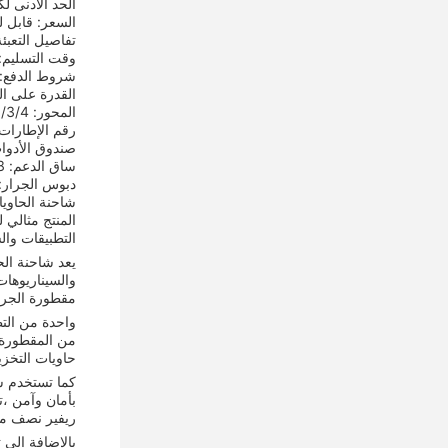
الحد الأدنى لك
السعر: قابل 
تفاصيل التعبئ
وقت التسليم: 15-0days
شروط الدفع: TT أو C
القدرة على التوريد:
المحور: 2/3/4
رقم الإطارات: 12 قط
صندوق الأدوات: 1 مج
ساق الدعم: JOST 28 طن ساق
دبوس الجرار: 3.5 بوصة، 90
المنتج مثالي ل
التطبيقات وال
يعد شاحنة الح
والسيناريوها
مقطورة الجرا
واحدة من الت
من المقطورة،ي
حاويات التخز
كما تستخدم ش
بأمان وآمن ،ت
ريفير نصف م
بالإضافة إلى 