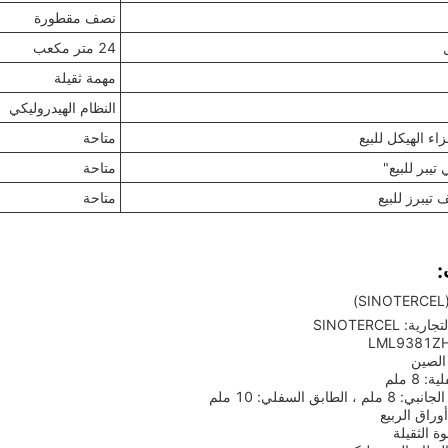
نصف مقطورة
24 متر مكعب
مهمة ثقيلة
النظام الهيدروليكي
اء الهيكل للبيع
متاحة
يبر للبيع"
متاحة
تيبرز للبيع
متاحة
:
: SINOTERCEL
الصين
8 ملم
لطابق السفلي: 10 ملم
أوراق الربيع
ة الثقيلة