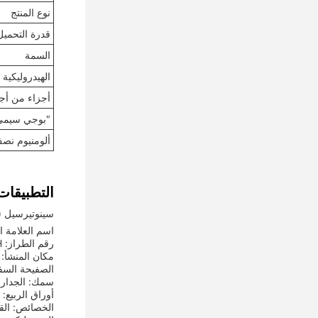
نوع المنتج
قدرة التحميل
السمة
الهيدروليكية
أجزاء من أجز
"بوجي سيمي ت
ألومنيوم نصف 
التطبيقات
سينوتيرسيل (SINOTERCEL)
اسم العلامة التجارية
رقم الطراز: LML9381ZH
مكان المنشأ: 
الصفيحة السفلية: 
سمك: الجدار الجانبي: 8 ملم ، ا
أوراق الربيع: 
الخصائص: القو