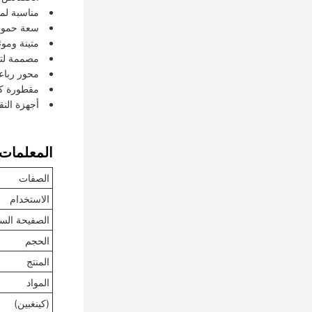
مناسبة لمخ
سعة حمولة عالية
متينة وموث
مصممة لتح
محور رباعي
مقطورة كوب
أجهزة الن
المعلمات ا
الصفات
الاستخدام
الصفيحة السف
الحجم
المنتج
المواد
(كينغبين)