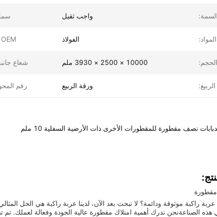
لسمة:
واجب ثقيل
سمك
المواد:
الفولاذ
OEM لا:
لحجم:
10000 × 2500 × 3930 ملم
شعاع جانب
لربيع:
ورقة الربيع
رقم المحو
بات نصف مقطورة للمقطورات الأخرى ذات الأرضية السفلية 10 ملم
تج:
مقطورة
هذه الصناعةنحن ندرك أهمية امتلاك مقطورة عالية الجودة وفعالة لعملك. تم تص