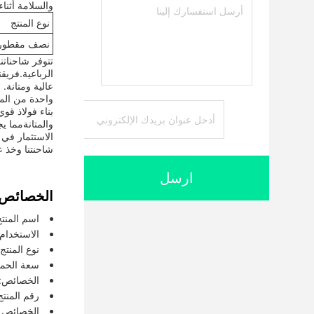
والسلامة أثنا
نوع المنتج
نصف مقطور
تتوفر شاحناتن
الرباعية.فريق
عالية ومتانة.
واحدة من المي
والمتانةمما 
الاستثمار في 
شاحنتنا وخذ ع
ارسل
الخصائص:
اسم المنت
الاستخدام
نوع المنت
سعة الحمل: 24 متر
الخصائص: ا
رقم المنت
الخصائص ا