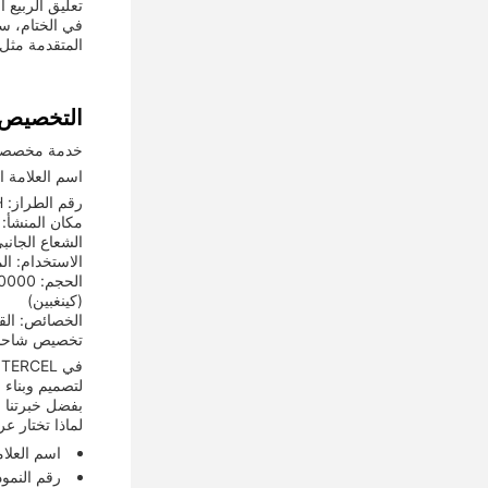
تعليق الربيع 
في الختام، س
المتقدمة مثل 
التخصيص:
خدمة مخصص
اسم العلامة التجارية
رقم الطراز: LML9381ZH
مكان المنشأ: 
الشعاع الجانبي: 140# أنبوب
الاستخدام: ا
الحجم: 10000 × 2500 × 3930 ملم
(كينغبين)
الخصائص: القو
تخصيص شاحنة الن
لتصميم وبناء
بفضل خبرتنا ا
لماذا تختار عر
اسم العلامة التجارية: SINOTERCEL - علامة تج
رقم النموذج: LML9381ZH - تم تصميم نموذج عربة الدرج لدي