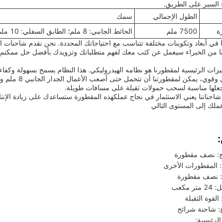
ء السير على الطريق.
الطول الإجمالي
سمك
ة
7500 ملم
الحائط الجانبي: 8 ملم؛ الطابق السفلي: 10 ملم
ا في أبعاد وتكوينات مختلفة تتناسب مع احتياجاتك المحددة. نحن نقدم شاحنات ا
نا من الخبراء سيعمل عن كثب معك لفهم متطلباتك وتزويدك بأفضل حل ممكنمع أجه
زات الرئيسية لمقطورنا هو نظامه الهيدروليكي. هذا النظام يسمح بسهولة وكفاءة 
يجعلها مناسبة لسحب حمولات ثقيلة على مسافات طويلة.
شاحناتنا يعني الاستثمار في نجاح عملكهذه المقطورة ستساعدك على زيادة الإنتاج
ملك إلى المستوى التالي
ج: نصف مقطورة
: المقطورات الأخرى
ج: نصف مقطورة
 مكعب
لقوة الثقيلة
ج: شاحنة شرائح
لرئيسية: