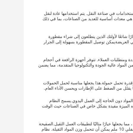
ستخدام المتعدد الاستخدامات في صناعة النقل. يتم استخدامها عادة لنقل
ة هي معدات أساسية للعديد من الصناعات، بما في ذلك
مما يجعلها خيارًا شائعًا لأولئك الذين يتطلعون إلى شراء مقطورة
ضي العريضةيمكن توصيل المقطورة بسهولة إلى الجرار
المتعددة ومتطلبات العملاء. تتوفر أجهزة الرافعة في أحجام
من المواد عالية الجودة والتكنولوجيا المتقدمة، مما يضمن
ر استقرارًا أفضل وقدرة تحمل حمولة.هذا يجعلها مناسبة لحمل الحمولات
ما يقلل من الضغط على الإطارات ويحسن الأداء العام.
SINOTERCEL Tipper يجعل من السهل تفريغ المواد دون الحاجة إلى العمل اليدوي.يسمح النظام
 هذه الميزة مفيدة بشكل خاص في الصناعات حيث الوقت
لة والأراضي الخشنة ، مما يجعلها خيارًا مثاليًا لتطبيقات العمل الثقيل.الصفيحة
السفلية سميكة 8 ملم والجدران الجانبية 8 ملم ضمان المتانة والقوة، في حين أن الطابق السفلي 10 ملم يمكن أن تتحمل وزن المواد الثقيلة. نظام