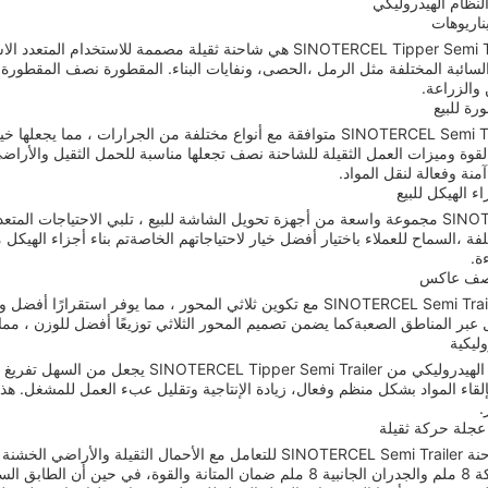
النظام الهيدروليكي
ناريوهات
شاحنة SINOTERCEL Tipper Semi Trailer هي شاحنة ثقيلة مصممة للا
 السائبة المختلفة مثل الرمل ،الحصى، ونفايات البناء. المقطورة نصف المقطور
ن والزراعة.
ة للبيع
شاحنة SINOTERCEL Semi Tipper متوافقة مع أنواع مختلفة من الجرارات ، 
لقوة وميزات العمل الثقيلة للشاحنة نصف تجعلها مناسبة للحمل الثقيل والأرا
منة وفعالة لنقل المواد.
ء الهيكل للبيع
تقدم SINOTERCEL مجموعة واسعة من أجهزة تحويل الشاشة للبيع ، تلبي الاحتياجات 
فة ،السماح للعملاء باختيار أفضل خيار لاحتياجاتهم الخاصةتم بناء أجزاء الهيكل 
ة.
نصف عاكس
تأتي عربة SINOTERCEL Semi Trailer مع تكوين ثلاثي المحور ، مما يوف
قل عبر المناطق الصعبةكما يضمن تصميم المحور الثلاثي توزيعًا أفضل للوزن ، م
ليكية
ميزة الانقلاب الهيدروليكي من  Semi Trailer
بإلقاء المواد بشكل منظم وفعال، زيادة الإنتاجية وتقليل عبء العمل للمشغل.
.
جلة حركة ثقيلة
تم تصميم شاحنة SINOTERCEL Semi Trailer للتعامل مع الأحمال الثقي