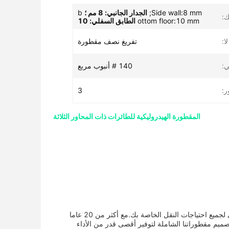
Side wall:8 mm;
الجدار الجانبي: 8 مم ؛
b
:
ottom floor:10 mm
الطابق السفلي: 10
تفريغ نصف مقطورة
ي:
140 # أنبوب مربع
ر:
3
المقطورة الهيدروليكية للطائرات ذات المحاور الثلاثة
هل تبحث عن عربة راكبة موثوقة ودائمة؟ لا تبحث بعد الآن، لدينا عربة راكبة هي الحل المثالي لجميع احتياجات النقل الخاصة بك.مع أكثر من 20 عاما
ميم مقطوراتنا الشاملة لتوفير أقصى قدر من الأداء