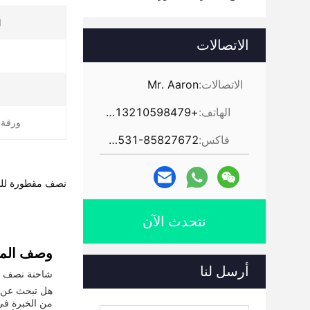
ا
الاتصالات
الاتصالات:
Mr. Aaron
ا
الهاتف:
+86-13210598479
ورقة ا
فاكس:
86-531-85827672
نصف مقطورة للدبا
نتحدث الآن
وصف المن
أرسل لنا
شاحنة نصف 
من الخبرة في 