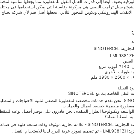
الورقية يضيف أيضا إلى قدرات العمل الثقيل للمقطورة،مما يجعلها مناسبة لمختل
ينيوتيرسيل ترامب النصف هي مركونة وقاسية التي يمكن استخدامها في مختلف 
الانقلاب الهيدروليكي وتكوين المحور الثلاثي، تجعلها أصل قيم لأي شركة تحتاج إ
ة
: SINOTERCEL
الصين
 مربع
لمقطورات الأخرى
ة الثقيلة
قل الخاصة بك مع SINOTERCEL
في SINOTERCEL، نحن نقدم خدمات مخصصة لمقطورنا النصفي لتلبية الاحتياجات وا
 مقطورة مصممة خصيصا لعملك والعمليات.
لواسعة وتكنولوجيا الطراز المتقدم، نحن قادرون على توفير أفضل نوعية للمقطو
بة التقط التقطنا؟
ارية موثوقة وذات سمعة طيبة في صناعة شبه المقطورات.
نا للاستخدام الثقيل.