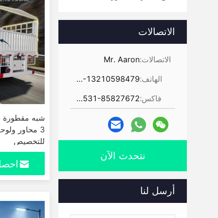
الاتصالات
الاتصالات:
Mr. Aaron
الهاتف:
86-13210598479
فاكس:
86-531-85827672
شبه مقطورة سي
3 محاور ولوح
للتخصيص
نتحدث الآن
احصل
أرسل لنا