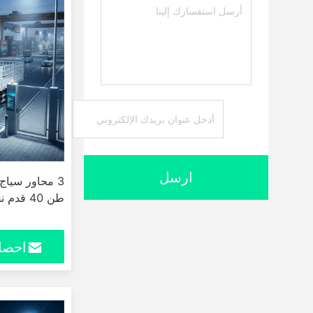
ارسل
طن 40 قدم نصف مقطورة
احصل