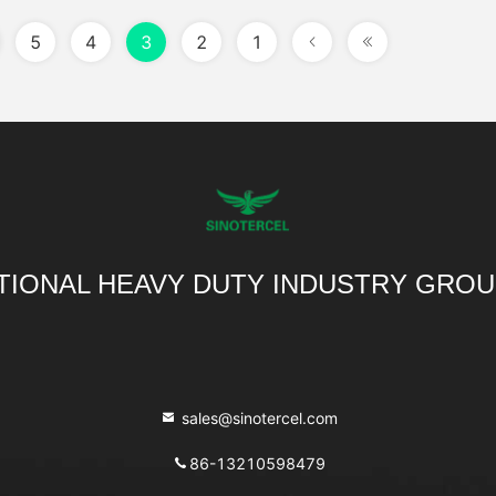
5
4
3
2
1
TIONAL HEAVY DUTY INDUSTRY GROU
sales@sinotercel.com
86-13210598479