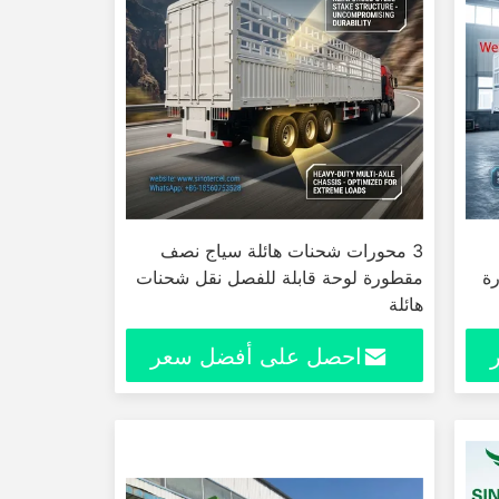
3 محورات شحنات هائلة سياج نصف
75T القدرة
مقطورة لوحة قابلة للفصل نقل شحنات
هائلة
احصل على أفضل سعر