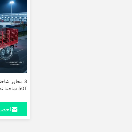
3 محاور شاح
50T شاحنة نصف شاحنة نقل
احصل