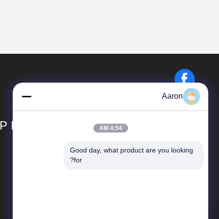
Aaron
P LIMITED
4:54 AM
Good day, what product are you looking 
المنتجات
for?
قلابة نصف مقطورة
نصف مقطورة حاويات
نصف مقطورة للشحن الجماعي