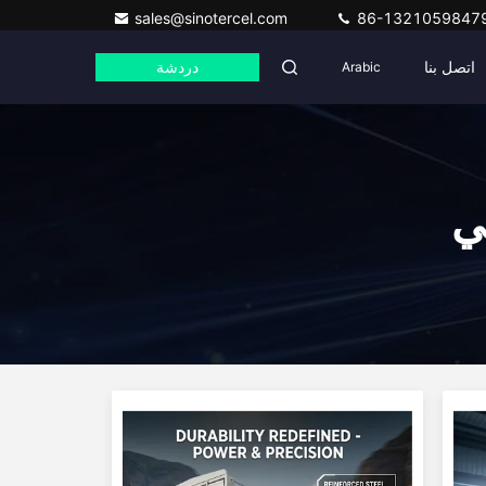
sales@sinotercel.com
86-1321059847
اتصل بنا
Arabic
دردشة
ي