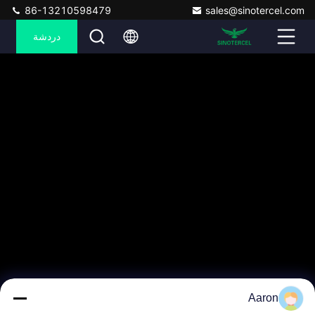
86-13210598479
sales@sinotercel.com
دردشة
Aaron