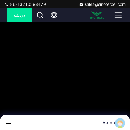
86-13210598479
sales@sinotercel.com
دردشة
Aaron