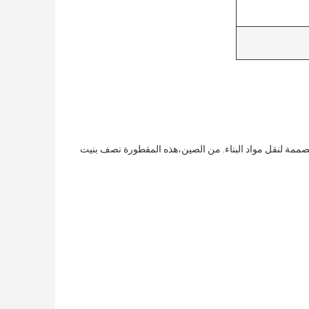
 الطراز LML9381ZH هي شاحنة شاغرة ثقيلة مصممة لنقل مواد البناء. من الصين،هذه المقطورة نصف بنيت