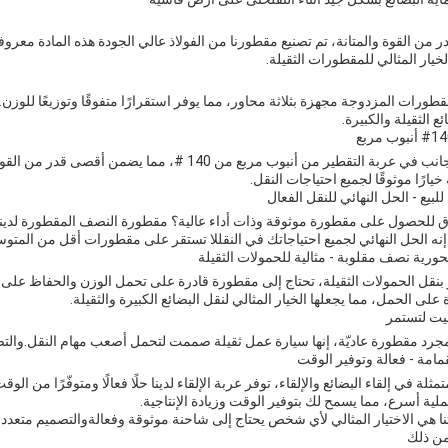
من القوة والمتانة، تم تصنيع مقطورنا من الفولاذ عالي الجودة هذه المادة معرو
لخيار المثالي للمقطورات الثقيلة.
طورات المزدوجة مجهزة بثلاثة محاور، مما يوفر استقرارًا متفوقًا وتوزيعًا للوز
ع الثقيلة والكبيرة.
تم تصنيع شعاع الجانب في عربة التقطير من أنبوب مربع من
خيارًا موثوقًا لجميع احتياجات النقل.
يع - الحل النهائي للنقل الفعال
للحصول على مقطورة موثوقة وذات أداء عالية؟ مقطورة النصف المقطورة لدينا هي ا
نه الحل النهائي لجميع احتياجاتك في النقللا تستقر على مقطورات أقل من المتوسط
ورية نصف مقلوبة - مثالية للحمولات الثقيلة
ر بنقل الحمولات الثقيلة، تحتاج إلى مقطورة قادرة على تحمل الوزن والحفاظ على 
ى الحمل، مما يجعلها الخيار المثالي لنقل البضائع الكبيرة والثقيلة.
نيت لتستمر
رد مقطورة عاديّة، إنها سيارة عمل ثقيلة صممت لتحمل أصعب مهام النقل.والتصميم
مة - فعالة وتوفير الوقت
ثلة في إلقاء البضائع والإلقاء، توفر عربة الإلقاء لدينا حلًا فعالًا ومتوفّرًا من ا
لية أسرع، مما يسمح لك بتوفير الوقت وزيادة الإنتاجية.
ا هي الاختيار المثالي لأي شخص يحتاج إلى شاحنة موثوقة وفعالةوالتصميم متعدد 
 من ذلك