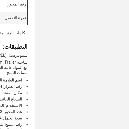
رقم المحور:
قدرة التحميل:
الكلمات الرئيسية
التطبيقات:
سينوتيرسيل (SINOTERCEL)
مع المواد عالية ا
سمات المنتج:
اسم العلامة التجارية:
رقم الطراز: LML9381ZH
مكان المنشأ: 
الشعاع الجانبي: 140# أنبوب 
الاستخدام: ال
عدد المحور: 3
سعة الحمل: 24 متر مكعب
رقم المنتج: ش