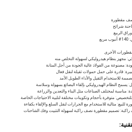
نصف مقطورة
احنة شرائح
وراق الربيع
مربع
مقطورات الأخرى
ي: مجهز بنظام هيدروليكي لسهولة التخلص منه
ودة: مصنوعة من الفولاذ عالية الجودة من أجل المتانة
يرة: قادرة على حمل حمولات ثقيلة لنقل فعال
مصممة للاستخدام الثقيل والأداء الطويل الأمد
: يسمح النظام الهيدروليكي بإلقاء البضائع بسهولة وسلاسة
ة: مناسبة لمختلف الصناعات مثل البناء والتعدين والزراعة
للتخصيص: متوفرة بأحجام وتكوينات مختلفة لتلبية الاحتياجات الخاصة
للبيع: مثالية للاستخدام مع الجرارات لنقل السلع والإلقاء بكفاءة
اكبة: تصميم مقطورة نصف راكبة لسهولة التثبيت وفك الشاحنات
قنية: