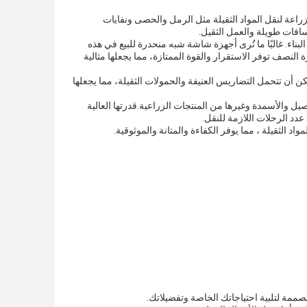
ت البناء والتعدين والزراعة لنقل المواد الثقيلة مثل الرمل والحصى ونفايات
وعًا لاستخدام SINOTERCEL Tipper Semi Trailer هي في مواقع البناء. غالبًا ما تُرى أجهزة شاشة شبه منحدرة للبيع في هذه
الجانبية العوارض، هذه المقطورة النصف توفر الاستقرار والقوة الممتازة، مما يجعلها مثالية
 أن تتحمل التضاريس العنيفة والحمولات الثقيلة، مما يجعلها
عة الزراعة لنقل المحاصيل والأسمدة وغيرها من المنتجات الزراعية.قدرتها العالية
دد الرحلات اللازمة للنقل.
ة لتلبية احتياجاتك الخاصة وتفضيلاتك.