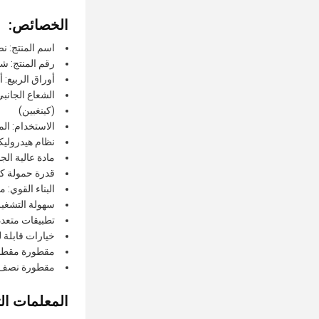
الخصائص:
اسم المنتج: 
رقم المنتج: ش
أوراق الربيع: أ
الشعاع الجانبي: 140# أنبوب 
(كينغبين)
الاستخدام: ال
نظام هيدروليك
مادة عالية الج
قدرة حمولة كب
البناء القوي: 
سهولة التشغيل
تطبيقات متعدد
خيارات قابلة 
مقطورة مقطورة 
مقطورة نصف ر
المعلمات الت