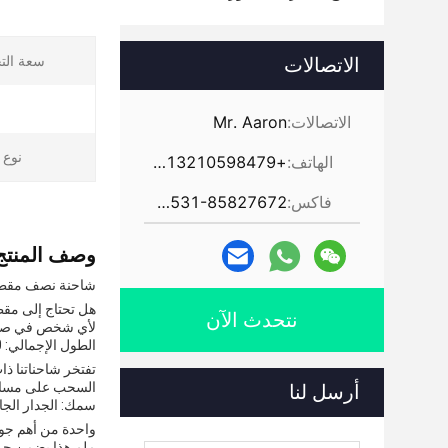
سعة التح
الاتصالات
الاتصالات:
Mr. Aaron
نوع ا
الهاتف:
+86-13210598479
فاكس:
86-531-85827672
وصف المنتج
شاحنة نصف مقطورة
هل تحتاج إلى مقطو
نتحدث الآن
لأي شخص في صناع
الطول الإجمالي: 7500 مم
السحب على مسافة 
أرسل لنا
سمك: الجدار الجانبي: 8 ملم ، الطابق السف
ملم.هذا يضمن حما