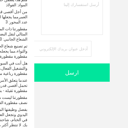
المواد: الفولاذ
من أجل أقصى قدر 
العمرمما يجعلها ا
عدد المحور: 3
مقطورتنا ذات المق
المثالي لنقل البضائ
الشعاع الجانبي: 140# أنبوب مربع
والتواء،مما يجعله 
مقطورة مقطورة للب
هل أنت في السوق 
والتشغيل الفعال،إ
ارسل
مقطورة رباعية مح
عندما يتعلق الأم
تحمل أقصى قدرة عل
مقطورة ثقيلة - ب
مقطورتنا ليست مج
نصف مقطورة القما
بفضل وظيفتها المتم
اليدوي وتجعل العم
في الختام، شاحنتن
بك. لا تنتظر أكثر