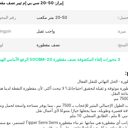
إبراز:
20-50 سي بي إم تيبر نصف مقطورة
ميل::
20-50 متر مكعب
رقم المحو
ميزة:
واجب ثقيل
ingpin:
لمنتج:
نصف مقطورة
لو
3 محورات إلقاء المكشوفة نصف مقطورة 20-50CBM الرفع الأمامي الهيدروليكية للرمل الحجر الحصى الصناعة التعدينية والنقل الفعالة
:
 - الحل النهائي للنقل الفعال
رة موثوقة و ثقيلة لتحقيق احتياجاتك؟ لا تبحث أكثر، لأن مقطورة النقطة لدينا هنا
ة النقل.
تفتخر شاحناتنا ذات الطول الإجمالي المثير للإعجاب بـ 7500 م
قصيرة وطويلة، مما يجعلها خيارًا متنوعًا لأي أعمال نقل.
لي: 10 ملم
ية البضائع بشكل جيد أثناء النقلحتى على أرض قاسية