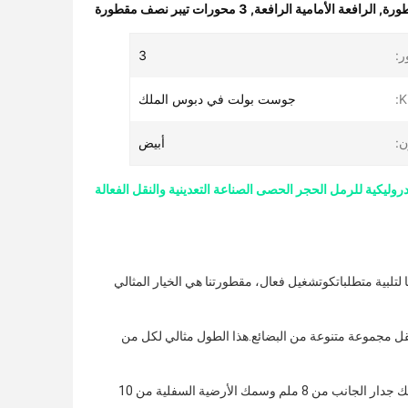
,
الرافعة الأمامية الرافعة
,
3 محورات تيبر نصف مقطورة
ر:
3
K
جوست بولت في دبوس الملك
ن:
أبيض
 لتلبية متطلباتكوتشغيل فعال، مقطورتنا هي الخيار المثالي
م ، مما يوفر مساحة واسعة لحمل ونقل مجموعة متنوعة من البضائع.هذا الطول مثالي لكل من
واحدة من أهم جوانب أي مقطورة هي متانتها. تم بناء مقطورة Tipper Semi Semi لتستمر، مع سمك جدار الجانب من 8 ملم وسمك الأرضية السفلية من 10