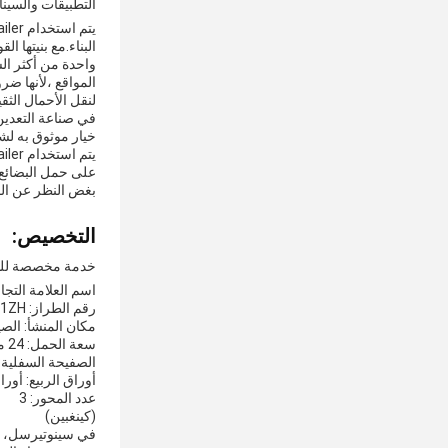
التطبيقات والسينا
البناء.مع بنيتها القوية و سعة حمولتها الكبير
لنقل الأحمال الثقي
في صناعة التعدين
خيار موثوق به لش
على حمل البضائع و
بغض النظر عن الصناعة ، فإن شاحنة SINOTERCEL Tipper Semi Trailer ه
التخصيص:
خدمة مخصصة للس
اسم العلامة التجارية: RCEL
رقم الطراز: LML9381ZH
مكان المنشأ: الص
سعة الحمل: 24 متر مكعب
الصفيحة السفلية: 8 مل
أوراق الربيع: أورا
عدد المحور: 3
(كينغبين)
في سينوتيرسل، نح