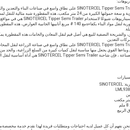
ريوهات:
يتم استخدام SINOTERCEL Tipper Semi Trailer على نطاق واسع في صناعا
ة من 24 متر مكعب، هذه المقطورة شبه مثالية للنقل لمسافات طويلة والعمل الثقيل.
واحدة من أكثر السيناريوهات شي
المواقع ،لأنها ضرورية لنقل مواد البناء بكفاءةمع 140 # مربع أنابيبها 
لة.
، والشريحة النصفية للبيع هي أصل قيم لنقل المعادن والخامات.هذه المقطورة يمكن
ركات التعدين.
يتم استخدام SINOTERCEL Tipper Semi Trailer على نطاق واسع في صنا
بناءها القوي يجعل منها مناسبة لنقل كميات كبيرة من السلع الزراعية، والحد من ع
ي أداة أساسية لنقل المواد الثقيلة ، مما يوفر الكفاءة والمتانة والموثوقية.
يارات
SINOTE
ين
م
ق الربيع
ن نفهم أن كل عميل لديه احتياجات ومتطلبات فريدة لهذا نقدم خدمة مخصصةمصمم